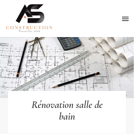
Skip
to
Menu
main
content
Rénovation salle de
bain