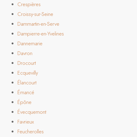
Crespières
Croissy-sur-Seine
Dammartin-en-Serve
Dampierre-en-Yvelines
Dannemarie
Davron
Drocourt
Ecquevilly
Élancourt
Émancé
Épône
Évecquemont
Favrieux
Feucherolles