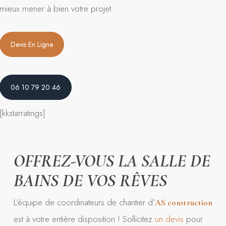
mieux mener à bien votre projet.
Devis En Ligne
06 10 79 20 46
[kkstarratings]
OFFREZ-VOUS LA SALLE DE
BAINS DE VOS RÊVES
L’équipe de coordinateurs de chantier d’
AS
construction
est à votre entière disposition ! Sollicitez
un devis
pour