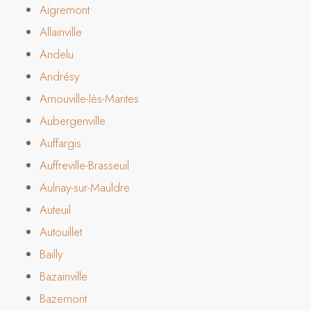
Aigremont
Allainville
Andelu
Andrésy
Arnouville-lès-Mantes
Aubergenville
Auffargis
Auffreville-Brasseuil
Aulnay-sur-Mauldre
Auteuil
Autouillet
Bailly
Bazainville
Bazemont