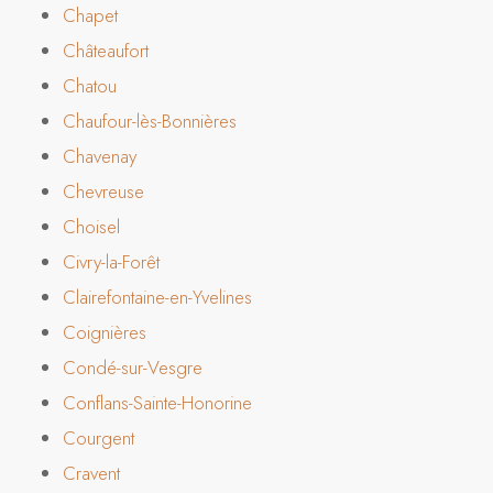
Chapet
Châteaufort
Chatou
Chaufour-lès-Bonnières
Chavenay
Chevreuse
Choisel
Civry-la-Forêt
Clairefontaine-en-Yvelines
Coignières
Condé-sur-Vesgre
Conflans-Sainte-Honorine
Courgent
Cravent