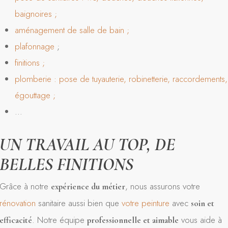
baignoires ;
aménagement de salle de bain ;
plafonnage
;
finitions ;
plomberie : pose de tuyauterie, robinetterie, raccordements,
égouttage ;
…
UN TRAVAIL AU TOP, DE
BELLES FINITIONS
Grâce à notre
, nous assurons votre
expérience du métier
rénovation
sanitaire aussi bien que
votre peinture
avec
soin et
. Notre équipe
vous aide à
efficacité
professionnelle et aimable