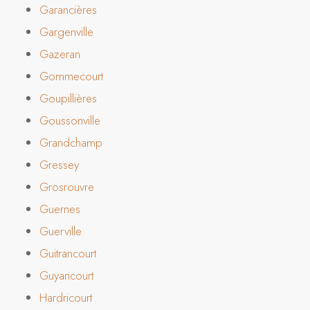
Garancières
Gargenville
Gazeran
Gommecourt
Goupillières
Goussonville
Grandchamp
Gressey
Grosrouvre
Guernes
Guerville
Guitrancourt
Guyancourt
Hardricourt