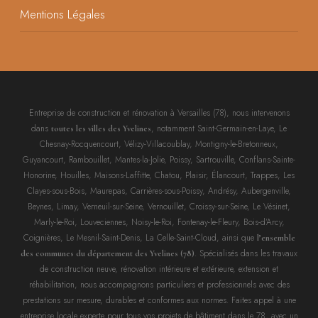
Mentions Légales
Entreprise de construction et rénovation à Versailles (78), nous intervenons
dans
, notamment Saint-Germain-en-Laye, Le
toutes les villes des Yvelines
Chesnay-Rocquencourt, Vélizy-Villacoublay, Montigny-le-Bretonneux,
Guyancourt, Rambouillet, Mantes-la-Jolie, Poissy, Sartrouville, Conflans-Sainte-
Honorine, Houilles, Maisons-Laffitte, Chatou, Plaisir, Élancourt, Trappes, Les
Clayes-sous-Bois, Maurepas, Carrières-sous-Poissy, Andrésy, Aubergenville,
Beynes, Limay, Verneuil-sur-Seine, Vernouillet, Croissy-sur-Seine, Le Vésinet,
Marly-le-Roi, Louveciennes, Noisy-le-Roi, Fontenay-le-Fleury, Bois-d’Arcy,
Coignières, Le Mesnil-Saint-Denis, La Celle-Saint-Cloud, ainsi que
l’ensemble
. Spécialisés dans les travaux
des communes du département des Yvelines (78)
de construction neuve, rénovation intérieure et extérieure, extension et
réhabilitation, nous accompagnons particuliers et professionnels avec des
prestations sur mesure, durables et conformes aux normes. Faites appel à une
entreprise locale experte pour tous vos projets de bâtiment dans le 78, avec un