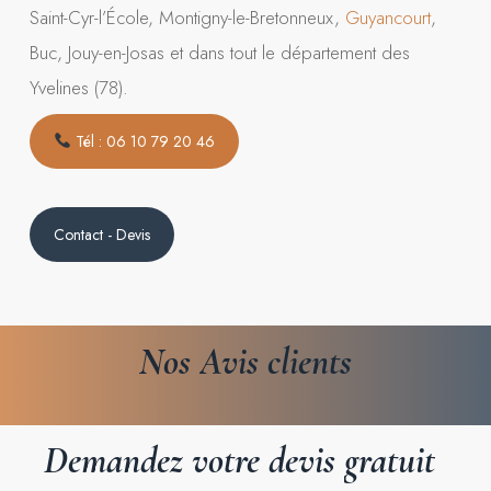
Saint-Cyr-l’École, Montigny-le-Bretonneux,
Guyancourt
,
Buc, Jouy-en-Josas et dans tout le département des
Yvelines (78).
Tél : 06 10 79 20 46
Contact - Devis
Nos
Avis
clients
Demandez
votre
devis
gratuit