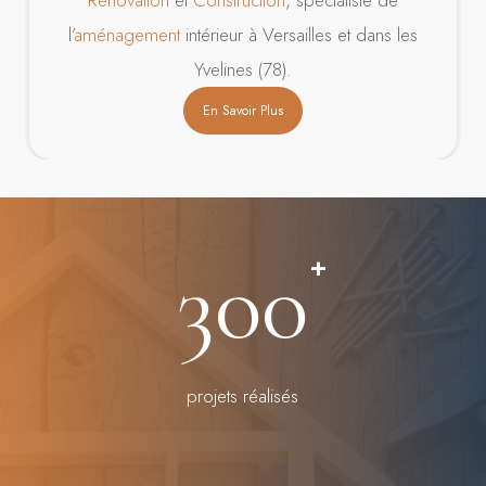
l’
aménagement
intérieur à Versailles et dans les
Yvelines (78).
En Savoir Plus
300
+
projets réalisés