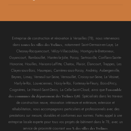
Entreprise de construction et rénovation à Versailles (78), nous intervenons
dans
, notamment Saint-Germain-en-Laye, Le
toutes les villes des Yvelines
Chesnay-Rocquencourt, Vélizy-Villacoublay, Montigny-le-Bretonneux,
Guyancourt, Rambouillet, Mantes-la-Jolie, Poissy, Sartrouville, Conflans-Sainte-
Honorine, Houilles, Maisons-Laffitte, Chatou, Plaisir, Élancourt, Trappes, Les
Clayes-sous-Bois, Maurepas, Carrières-sous-Poissy, Andrésy, Aubergenville,
Beynes, Limay, Verneuil-sur-Seine, Vernouillet, Croissy-sur-Seine, Le Vésinet,
Marly-le-Roi, Louveciennes, Noisy-le-Roi, Fontenay-le-Fleury, Bois-d’Arcy,
Coignières, Le Mesnil-Saint-Denis, La Celle-Saint-Cloud, ainsi que
l’ensemble
. Spécialisés dans les travaux
des communes du département des Yvelines (78)
de construction neuve, rénovation intérieure et extérieure, extension et
réhabilitation, nous accompagnons particuliers et professionnels avec des
prestations sur mesure, durables et conformes aux normes. Faites appel à une
entreprise locale experte pour tous vos projets de bâtiment dans le 78, avec un
service de proximité couvrant
.
100 % des villes des Yvelines