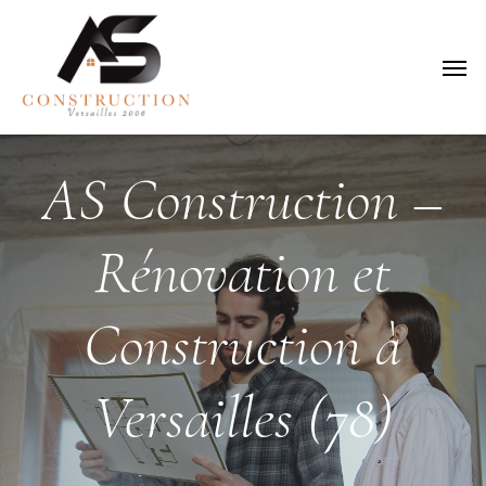
Skip
to
Menu
main
content
AS
Construction
–
Rénovation
et
Construction
à
Versailles
(78)