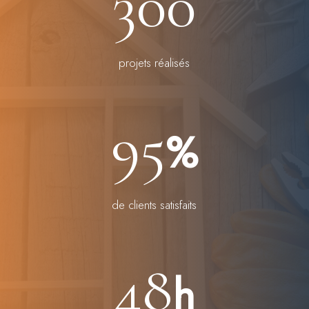
300
projets réalisés
95
%
de clients satisfaits
48
h