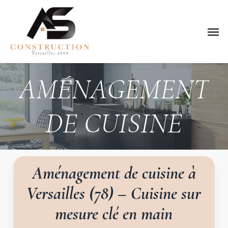
Skip
to
Menu
main
content
AMÉNAGEMENT
DE
CUISINE
Aménagement
de
cuisine
à
Versailles
(78)
–
Cuisine
sur
mesure
clé
en
main