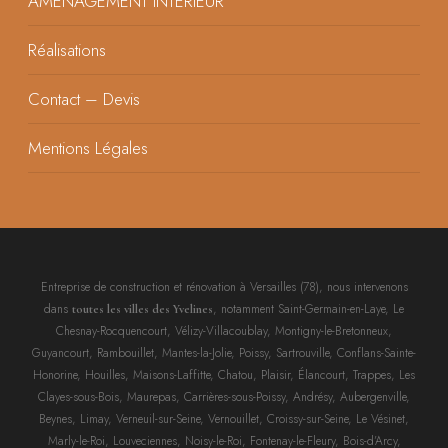
AMÉNAGEMENT INTÉRIEUR
Réalisations
Contact – Devis
Mentions Légales
Entreprise de construction et rénovation à Versailles (78), nous intervenons
dans
, notamment Saint-Germain-en-Laye, Le
toutes les villes des Yvelines
Chesnay-Rocquencourt, Vélizy-Villacoublay, Montigny-le-Bretonneux,
Guyancourt, Rambouillet, Mantes-la-Jolie, Poissy, Sartrouville, Conflans-Sainte-
Honorine, Houilles, Maisons-Laffitte, Chatou, Plaisir, Élancourt, Trappes, Les
Clayes-sous-Bois, Maurepas, Carrières-sous-Poissy, Andrésy, Aubergenville,
Beynes, Limay, Verneuil-sur-Seine, Vernouillet, Croissy-sur-Seine, Le Vésinet,
Marly-le-Roi, Louveciennes, Noisy-le-Roi, Fontenay-le-Fleury, Bois-d’Arcy,