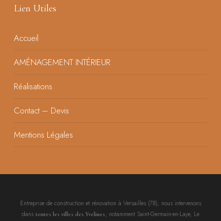
Lien Utiles
Accueil
AMÉNAGEMENT INTÉRIEUR
Réalisations
Contact – Devis
Mentions Légales
Entreprise de construction et rénovation à Versailles (78), nous intervenons
dans
, notamment Saint-Germain-en-Laye, Le
toutes les villes des Yvelines