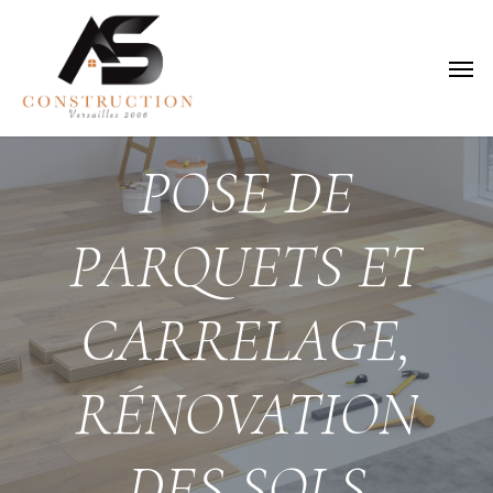
Skip
to
Menu
main
content
POSE
DE
PARQUETS
ET
CARRELAGE,
RÉNOVATION
DES
SOLS