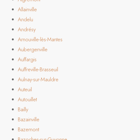
Allainville
Andelu
Andrésy
Arnouville-lès-Mantes
Aubergenville
Auffargis
Auffreville-Brasseuil
Aulnay-sur-Mauldre
Auteuil
Autouillet
Bailly
Bazainville
Bazemont
Bazoches-sur-Guyonne