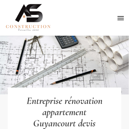
Skip
to
Menu
main
content
Entreprise rénovation
appartement
Guyancourt devis