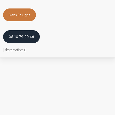
Devis En Ligne
06 10 79 20 46
[kkstarratings]