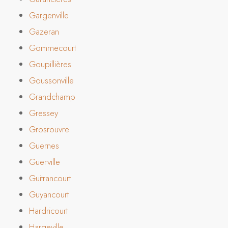
Gargenville
Gazeran
Gommecourt
Goupillières
Goussonville
Grandchamp
Gressey
Grosrouvre
Guernes
Guerville
Guitrancourt
Guyancourt
Hardricourt
Hargeville