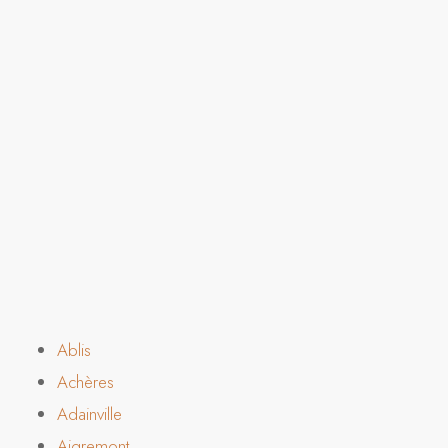
Ablis
Achères
Adainville
Aigremont