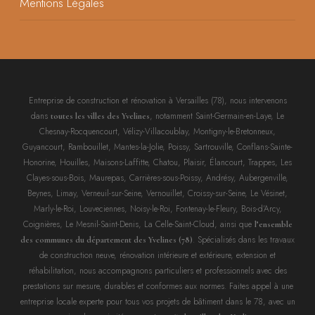
Mentions Légales
Entreprise de construction et rénovation à Versailles (78), nous intervenons
dans
, notamment Saint-Germain-en-Laye, Le
toutes les villes des Yvelines
Chesnay-Rocquencourt, Vélizy-Villacoublay, Montigny-le-Bretonneux,
Guyancourt, Rambouillet, Mantes-la-Jolie, Poissy, Sartrouville, Conflans-Sainte-
Honorine, Houilles, Maisons-Laffitte, Chatou, Plaisir, Élancourt, Trappes, Les
Clayes-sous-Bois, Maurepas, Carrières-sous-Poissy, Andrésy, Aubergenville,
Beynes, Limay, Verneuil-sur-Seine, Vernouillet, Croissy-sur-Seine, Le Vésinet,
Marly-le-Roi, Louveciennes, Noisy-le-Roi, Fontenay-le-Fleury, Bois-d’Arcy,
Coignières, Le Mesnil-Saint-Denis, La Celle-Saint-Cloud, ainsi que
l’ensemble
. Spécialisés dans les travaux
des communes du département des Yvelines (78)
de construction neuve, rénovation intérieure et extérieure, extension et
réhabilitation, nous accompagnons particuliers et professionnels avec des
prestations sur mesure, durables et conformes aux normes. Faites appel à une
entreprise locale experte pour tous vos projets de bâtiment dans le 78, avec un