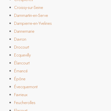
Croissy-sur-Seine
Dammartin-en-Serve
Dampierre-en-Yvelines
Dannemarie
Davron
Drocourt
Ecquevilly
Élancourt
Émancé
Épône
Évecquemont
Favrieux
Feucherolles
Flacourt