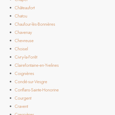
Châteaufort
Chatou
Chaufour-lès-Bonnières
Chavenay
Chevreuse
Choisel
Civry-la-Forêt
Clairefontaine-en-Yvelines
Coignières
Condé-sur-Vesgre
Conflans-Sainte-Honorine
Courgent
Cravent
Crespières