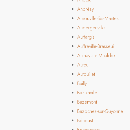
Andrésy
Arnouville-lès-Mantes
Aubergenville
Auffargis
Auffreville-Brasseuil
Aulnay-sur-Mauldre
Auteuil
Autouillet
Bailly
Bazainville
Bazemont
Bazoches-sur-Guyonne
Béhoust
Bennecourt