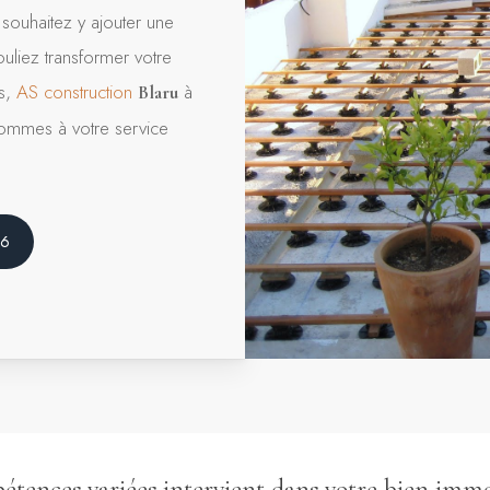
souhaitez y ajouter une
liez transformer votre
es,
AS construction
à
Blaru
sommes à votre service
46
tences variées intervient dans votre bien immo