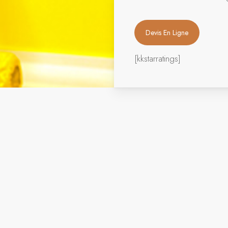
Devis En Ligne
[kkstarratings]