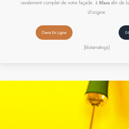
ravalement complet de votre façade à
afin de l
Blaru
d’origine.
Devis En Ligne
0
[kkstarratings]