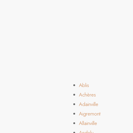
Ablis
Achères
Adainville
Aigremont
Allainville
Andelu