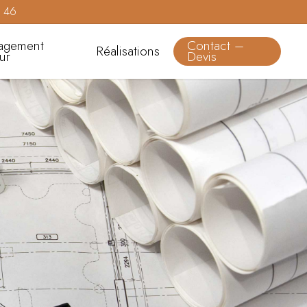
0 46
agement
Contact –
Réalisations
eur
Devis