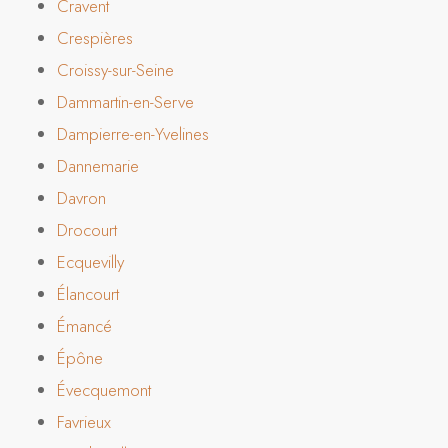
Cravent
Crespières
Croissy-sur-Seine
Dammartin-en-Serve
Dampierre-en-Yvelines
Dannemarie
Davron
Drocourt
Ecquevilly
Élancourt
Émancé
Épône
Évecquemont
Favrieux