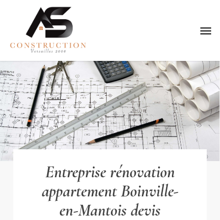
Skip
to
Menu
main
content
Entreprise rénovation
appartement Boinville-
en-Mantois devis