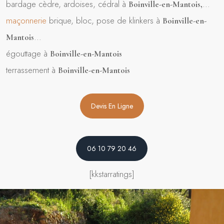
bardage cèdre, ardoises, cédral à
…
Boinville-en-Mantois
,
maçonnerie
brique, bloc, pose de klinkers à
Boinville-en-
…
Mantois
égouttage à
Boinville-en-Mantois
terrassement à
Boinville-en-Mantois
Devis En Ligne
06 10 79 20 46
[kkstarratings]