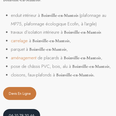
enduit intérieur à
(plafonnage au
Boinville-en-Mantois
MP75, plafonnage écologique Ecofin, à l’argile)
travaux d’isolation intérieure à
Boinville-en-Mantois
carrelage
à
,
Boinville-en-Mantois
parquet à
,
Boinville-en-Mantois
aménagement
de placards à
,
Boinville-en-Mantois
pose de châssis PVC, bois, alu à
,
Boinville-en-Mantois
cloisons, faux-plafonds à
Boinville-en-Mantois.
Devis En Ligne
06 10 79 20 46