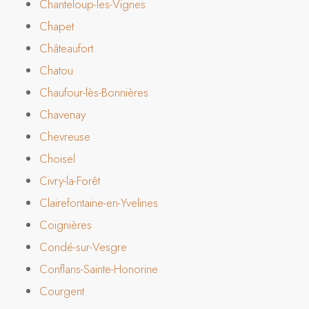
Chanteloup-les-Vignes
Chapet
Châteaufort
Chatou
Chaufour-lès-Bonnières
Chavenay
Chevreuse
Choisel
Civry-la-Forêt
Clairefontaine-en-Yvelines
Coignières
Condé-sur-Vesgre
Conflans-Sainte-Honorine
Courgent