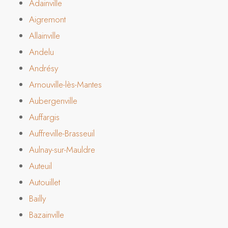
Adainville
Aigremont
Allainville
Andelu
Andrésy
Arnouville-lès-Mantes
Aubergenville
Auffargis
Auffreville-Brasseuil
Aulnay-sur-Mauldre
Auteuil
Autouillet
Bailly
Bazainville