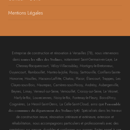
Mentions Légales
Entreprise de construction et rénovation à Versailles (78), nous intervenons
dans
, notamment Saint-Germain-en-Laye, Le
toutes les villes des Yvelines
Chesnay-Rocquencourt, Vélizy-Villacoublay, Montigny-le-Bretonneux,
Guyancourt, Rambouillet, Mantes-la-Jolie, Poissy, Sartrouville, Conflans-Sainte-
Honorine, Houilles, Maisons-Laffitte, Chatou, Plaisir, Élancourt, Trappes, Les
Clayes-sous-Bois, Maurepas, Carrières-sous-Poissy, Andrésy, Aubergenville,
Beynes, Limay, Verneuil-sur-Seine, Vernouillet, Croissy-sur-Seine, Le Vésinet,
Marly-le-Roi, Louveciennes, Noisy-le-Roi, Fontenay-le-Fleury, Bois-d’Arcy,
Coignières, Le Mesnil-Saint-Denis, La Celle-Saint-Cloud, ainsi que
l’ensemble
. Spécialisés dans les travaux
des communes du département des Yvelines (78)
de construction neuve, rénovation intérieure et extérieure, extension et
réhabilitation, nous accompagnons particuliers et professionnels avec des
prestations sur mesure, durables et conformes aux normes. Faites appel à une