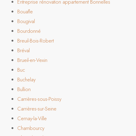
Entreprise rénovation appartement Bonnelles
Bouafle
Bougival
Bourdonné
Breuil-Bois-Robert
Bréval
Brueil-en-Vexin
Buc
Buchelay
Bullion
Carrières-sous-Poissy
Carrières-sur-Seine
Cernay-la-Ville
Chambourcy