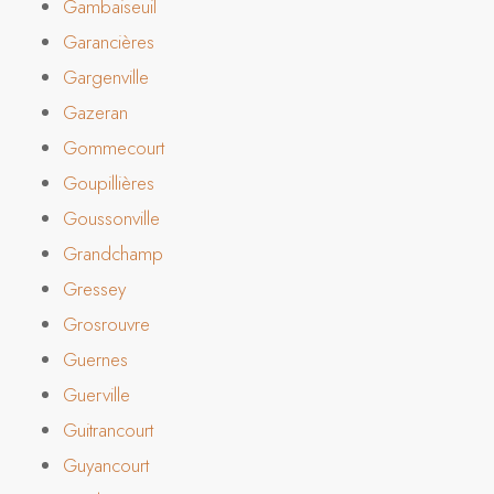
Gambaiseuil
Garancières
Gargenville
Gazeran
Gommecourt
Goupillières
Goussonville
Grandchamp
Gressey
Grosrouvre
Guernes
Guerville
Guitrancourt
Guyancourt