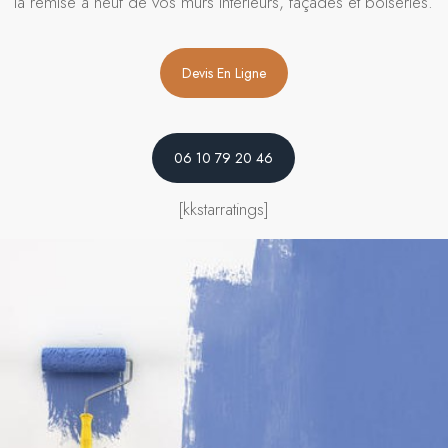
la remise à neuf de vos murs intérieurs, façades et boiseries.
Devis En Ligne
06 10 79 20 46
[kkstarratings]