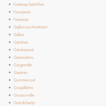
Fontenay-Saint-Père
Fourqueux
Freneuse
Gaillon-sur-Montcient
Galluis
Gambais
Gambaiseuil
Garancières
Gargenville
Gazeran
Gommecourt
Goupillières
Goussonville
Grandchamp