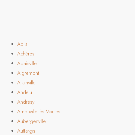
Ablis
Achères
Adainville
Aigremont
Allainville
Andelu
Andrésy
Arnouville-lès-Mantes
Aubergenville
Auffargis