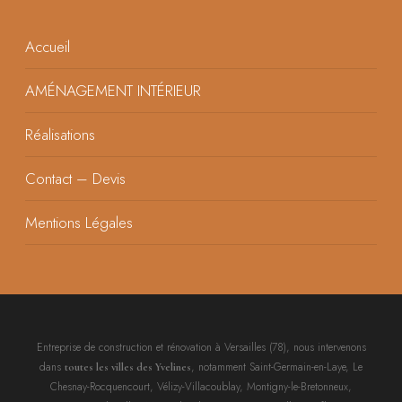
Accueil
AMÉNAGEMENT INTÉRIEUR
Réalisations
Contact – Devis
Mentions Légales
Entreprise de construction et rénovation à Versailles (78), nous intervenons
dans
, notamment Saint-Germain-en-Laye, Le
toutes les villes des Yvelines
Chesnay-Rocquencourt, Vélizy-Villacoublay, Montigny-le-Bretonneux,