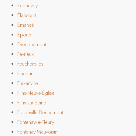
Ecquevilly
Élancourt
Émancé
Épône
Évecquemont
Favrieux
Feucherolles
Flacourt
Flexanville
Flins-Neuve-Église
Flins-sur-Seine
Follainville-Dennemont
Fontenay-le-Fleury
Fontenay-Mauvoisin