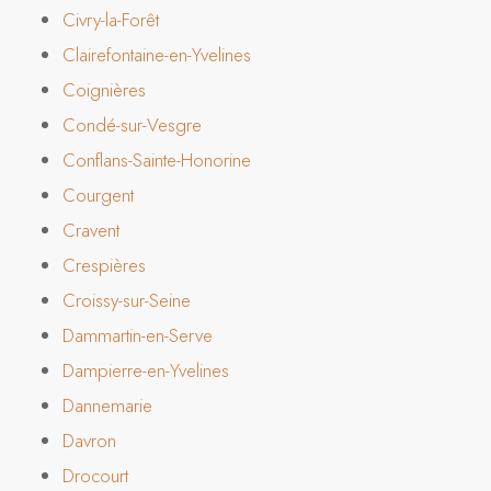
Civry-la-Forêt
Clairefontaine-en-Yvelines
Coignières
Condé-sur-Vesgre
Conflans-Sainte-Honorine
Courgent
Cravent
Crespières
Croissy-sur-Seine
Dammartin-en-Serve
Dampierre-en-Yvelines
Dannemarie
Davron
Drocourt