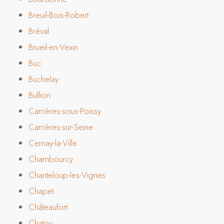
Breuil-Bois-Robert
Bréval
Brueil-en-Vexin
Buc
Buchelay
Bullion
Carrières-sous-Poissy
Carrières-sur-Seine
Cernay-la-Ville
Chambourcy
Chanteloup-les-Vignes
Chapet
Châteaufort
Chatou