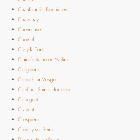
Chaufour-lès-Bonnières
Chavenay
Chevreuse
Choisel
Civry-la-Forêt
Clairefontaine-en-Yvelines
Coignières
Condé-sur-Vesgre
Conflans-Sainte-Honorine
Courgent
Cravent
Crespières
Croissy-sur-Seine
Dammartin-en-Serve