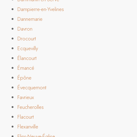
Dampierre-en-Yvelines
Dannemarie
Davron
Drocourt
Ecquevilly
Élancourt
Émancé
Épône
Évecquemont
Favrieux
Feucherolles
Flacourt
Flexanville
Flins-Neuve-Église