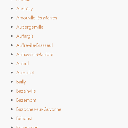
Andrésy
Arnouville-lès-Mantes
Aubergenville
Auffargis
Auffreville-Brasseuil
Aulnay-sur-Mauldre
Auteuil
Autouillet
Bailly
Bazainville
Bazemont
Bazoches-sur-Guyonne
Béhoust
Bennecourt