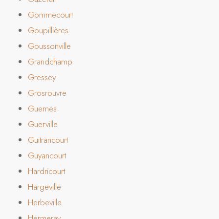
Gommecourt
Goupillières
Goussonville
Grandchamp
Gressey
Grosrouvre
Guernes
Guerville
Guitrancourt
Guyancourt
Hardricourt
Hargeville
Herbeville
Hermeray