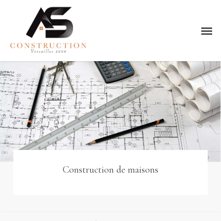
Skip
to
Menu
main
content
Construction de maisons