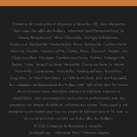
Entreprise de construction et rénovation à Versailles (78), nous intervenons
dans
, notamment Saint-Germain-en-Laye, Le
toutes les villes des Yvelines
Chesnay-Rocquencourt, Vélizy-Villacoublay, Montigny-le-Bretonneux,
Guyancourt, Rambouillet, Mantes-la-Jolie, Poissy, Sartrouville, Conflans-Sainte-
Honorine, Houilles, Maisons-Laffitte, Chatou, Plaisir, Élancourt, Trappes, Les
Clayes-sous-Bois, Maurepas, Carrières-sous-Poissy, Andrésy, Aubergenville,
Beynes, Limay, Verneuil-sur-Seine, Vernouillet, Croissy-sur-Seine, Le Vésinet,
Marly-le-Roi, Louveciennes, Noisy-le-Roi, Fontenay-le-Fleury, Bois-d’Arcy,
Coignières, Le Mesnil-Saint-Denis, La Celle-Saint-Cloud, ainsi que
l’ensemble
. Spécialisés dans les travaux
des communes du département des Yvelines (78)
de construction neuve, rénovation intérieure et extérieure, extension et
réhabilitation, nous accompagnons particuliers et professionnels avec des
prestations sur mesure, durables et conformes aux normes. Faites appel à une
entreprise locale experte pour tous vos projets de bâtiment dans le 78, avec un
service de proximité couvrant
.
100 % des villes des Yvelines
© 2026 Entreprise de Rénovation à Versailles.
Développé par :
Webmaster Paris
|
Mentions Légales