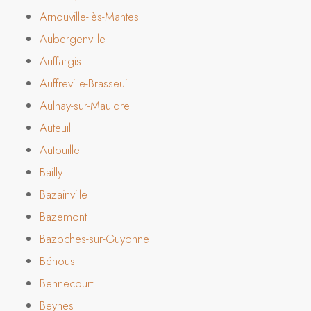
Arnouville-lès-Mantes
Aubergenville
Auffargis
Auffreville-Brasseuil
Aulnay-sur-Mauldre
Auteuil
Autouillet
Bailly
Bazainville
Bazemont
Bazoches-sur-Guyonne
Béhoust
Bennecourt
Beynes