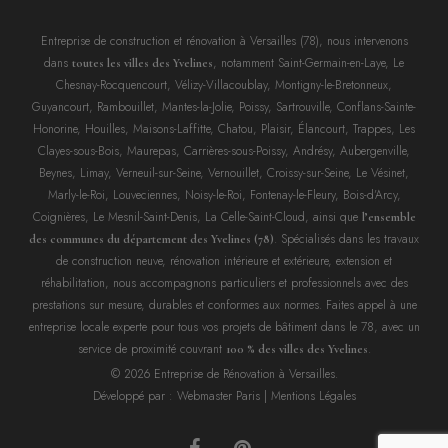
Entreprise de construction et rénovation à Versailles (78), nous intervenons
dans
, notamment Saint-Germain-en-Laye, Le
toutes les villes des Yvelines
Chesnay-Rocquencourt, Vélizy-Villacoublay, Montigny-le-Bretonneux,
Guyancourt, Rambouillet, Mantes-la-Jolie, Poissy, Sartrouville, Conflans-Sainte-
Honorine, Houilles, Maisons-Laffitte, Chatou, Plaisir, Élancourt, Trappes, Les
Clayes-sous-Bois, Maurepas, Carrières-sous-Poissy, Andrésy, Aubergenville,
Beynes, Limay, Verneuil-sur-Seine, Vernouillet, Croissy-sur-Seine, Le Vésinet,
Marly-le-Roi, Louveciennes, Noisy-le-Roi, Fontenay-le-Fleury, Bois-d’Arcy,
Coignières, Le Mesnil-Saint-Denis, La Celle-Saint-Cloud, ainsi que
l’ensemble
. Spécialisés dans les travaux
des communes du département des Yvelines (78)
de construction neuve, rénovation intérieure et extérieure, extension et
réhabilitation, nous accompagnons particuliers et professionnels avec des
prestations sur mesure, durables et conformes aux normes. Faites appel à une
entreprise locale experte pour tous vos projets de bâtiment dans le 78, avec un
service de proximité couvrant
.
100 % des villes des Yvelines
© 2026 Entreprise de Rénovation à Versailles.
Développé par :
Webmaster Paris
|
Mentions Légales
facebook
pinterest