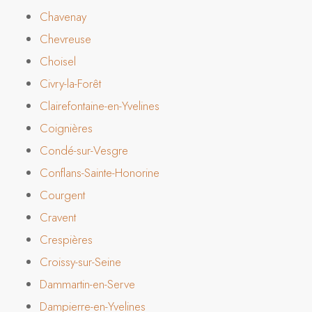
Chavenay
Chevreuse
Choisel
Civry-la-Forêt
Clairefontaine-en-Yvelines
Coignières
Condé-sur-Vesgre
Conflans-Sainte-Honorine
Courgent
Cravent
Crespières
Croissy-sur-Seine
Dammartin-en-Serve
Dampierre-en-Yvelines