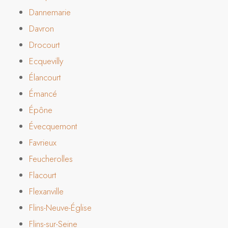
Dannemarie
Davron
Drocourt
Ecquevilly
Élancourt
Émancé
Épône
Évecquemont
Favrieux
Feucherolles
Flacourt
Flexanville
Flins-Neuve-Église
Flins-sur-Seine