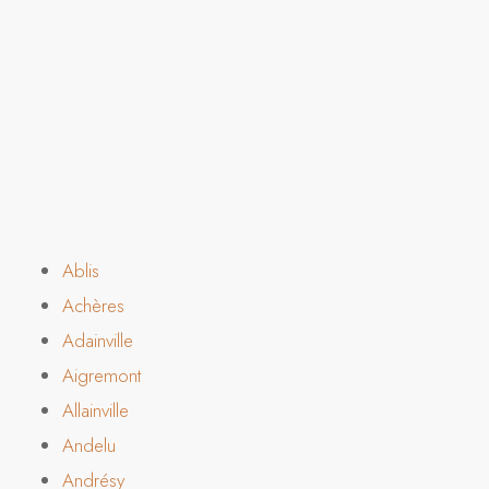
Ablis
Achères
Adainville
Aigremont
Allainville
Andelu
Andrésy