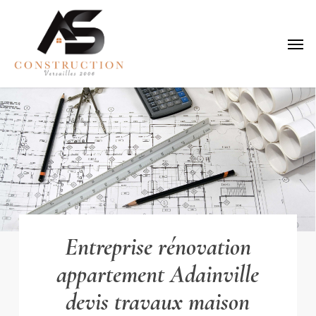
Skip
to
Menu
main
content
Entreprise rénovation
appartement Adainville
devis travaux maison