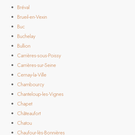
Bréval
Brueil-en-Vexin
Buc
Buchelay
Bullion
Carrières-sous-Poissy
Carrières-sur-Seine
Cernay-la-Ville
Chambourcy
Chanteloup-les-Vignes
Chapet
Châteaufort
Chatou
Chaufour-lès-Bonnières