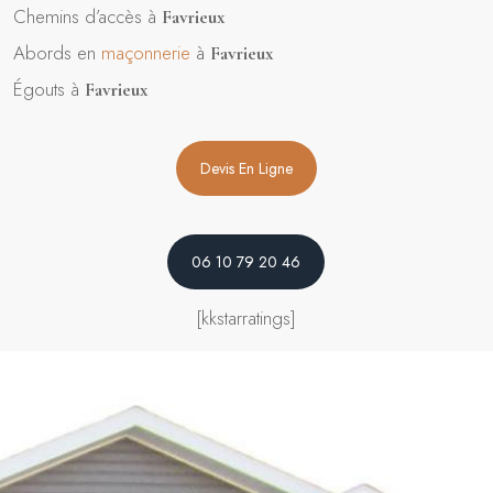
Chemins d’accès à
Favrieux
Abords en
maçonnerie
à
Favrieux
Égouts à
Favrieux
Devis En Ligne
06 10 79 20 46
[kkstarratings]