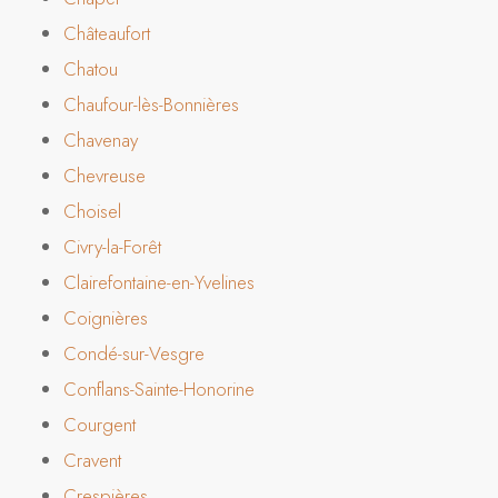
Châteaufort
Chatou
Chaufour-lès-Bonnières
Chavenay
Chevreuse
Choisel
Civry-la-Forêt
Clairefontaine-en-Yvelines
Coignières
Condé-sur-Vesgre
Conflans-Sainte-Honorine
Courgent
Cravent
Crespières