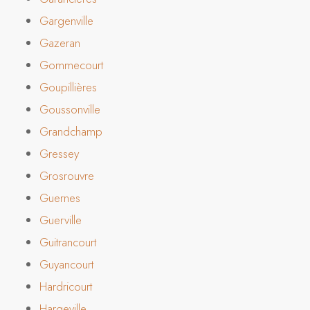
Gargenville
Gazeran
Gommecourt
Goupillières
Goussonville
Grandchamp
Gressey
Grosrouvre
Guernes
Guerville
Guitrancourt
Guyancourt
Hardricourt
Hargeville