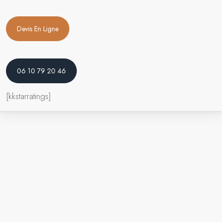
Devis En Ligne
06 10 79 20 46
[kkstarratings]