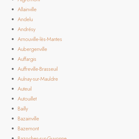
Allainville
Andelu
Andrésy
Arnouville-lès-Mantes
Aubergenville
Auffargis
Auffreville-Brasseuil
Aulnay-sur-Mauldre
Auteuil
Autouillet
Bailly
Bazainville
Bazemont
Bazoches-sur-Guyonne