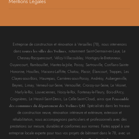
Mentions Légales
Entreprise de construction et rénovation à Versailles (78), nous intervenons
dans
, notamment Saint-Germain-en-Laye, Le
toutes les villes des Yvelines
Chesnay-Rocquencourt, Vélizy-Villacoublay, Montigny-le-Bretonneux,
Guyancourt, Rambouillet, Mantes-la-Jolie, Poissy, Sartrouville, Conflans-Sainte-
Honorine, Houilles, Maisons-Laffitte, Chatou, Plaisir, Élancourt, Trappes, Les
Clayes-sous-Bois, Maurepas, Carrières-sous-Poissy, Andrésy, Aubergenville,
Beynes, Limay, Verneuil-sur-Seine, Vernouillet, Croissy-sur-Seine, Le Vésinet,
Marly-le-Roi, Louveciennes, Noisy-le-Roi, Fontenay-le-Fleury, Bois-d’Arcy,
Coignières, Le Mesnil-Saint-Denis, La Celle-Saint-Cloud, ainsi que
l’ensemble
. Spécialisés dans les travaux
des communes du département des Yvelines (78)
de construction neuve, rénovation intérieure et extérieure, extension et
réhabilitation, nous accompagnons particuliers et professionnels avec des
prestations sur mesure, durables et conformes aux normes. Faites appel à une
entreprise locale experte pour tous vos projets de bâtiment dans le 78, avec un