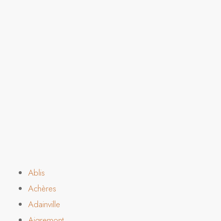
Ablis
Achères
Adainville
Aigremont