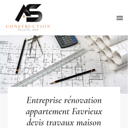
Skip
to
Menu
main
content
Entreprise rénovation
appartement Favrieux
devis travaux maison