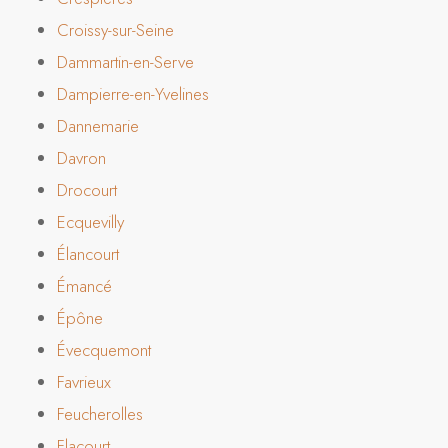
Croissy-sur-Seine
Dammartin-en-Serve
Dampierre-en-Yvelines
Dannemarie
Davron
Drocourt
Ecquevilly
Élancourt
Émancé
Épône
Évecquemont
Favrieux
Feucherolles
Flacourt