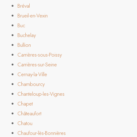
Bréval
Brueil-en-Vexin
Buc
Buchelay
Bullion
Carrières-sous-Poissy
Carrières-sur-Seine
Cernay-la-Ville
Chambourcy
Chanteloup-les-Vignes
Chapet
Châteaufort
Chatou
Chaufour-lès-Bonnières