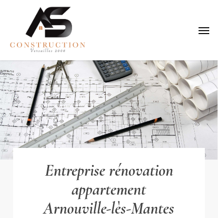
Skip
to
Menu
main
content
Entreprise rénovation
appartement
Arnouville-lès-Mantes