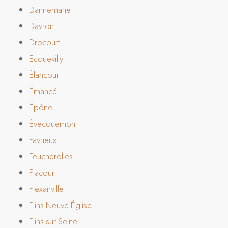
Dannemarie
Davron
Drocourt
Ecquevilly
Élancourt
Émancé
Épône
Évecquemont
Favrieux
Feucherolles
Flacourt
Flexanville
Flins-Neuve-Église
Flins-sur-Seine