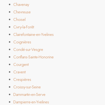
Chavenay
Chevreuse
Choisel
Civry-la-Forêt
Clairefontaine-en-Yvelines
Coignières
Condé-sur-Vesgre
Conflans-Sainte-Honorine
Courgent
Cravent
Crespières
Croissy-sur-Seine
Dammartin-en-Serve
Dampierre-en-Yvelines