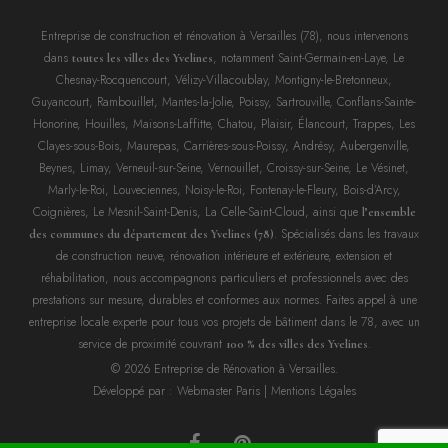
Entreprise de construction et rénovation à Versailles (78), nous intervenons
dans
, notamment Saint-Germain-en-Laye, Le
toutes les villes des Yvelines
Chesnay-Rocquencourt, Vélizy-Villacoublay, Montigny-le-Bretonneux,
Guyancourt, Rambouillet, Mantes-la-Jolie, Poissy, Sartrouville, Conflans-Sainte-
Honorine, Houilles, Maisons-Laffitte, Chatou, Plaisir, Élancourt, Trappes, Les
Clayes-sous-Bois, Maurepas, Carrières-sous-Poissy, Andrésy, Aubergenville,
Beynes, Limay, Verneuil-sur-Seine, Vernouillet, Croissy-sur-Seine, Le Vésinet,
Marly-le-Roi, Louveciennes, Noisy-le-Roi, Fontenay-le-Fleury, Bois-d’Arcy,
Coignières, Le Mesnil-Saint-Denis, La Celle-Saint-Cloud, ainsi que
l’ensemble
. Spécialisés dans les travaux
des communes du département des Yvelines (78)
de construction neuve, rénovation intérieure et extérieure, extension et
réhabilitation, nous accompagnons particuliers et professionnels avec des
prestations sur mesure, durables et conformes aux normes. Faites appel à une
entreprise locale experte pour tous vos projets de bâtiment dans le 78, avec un
service de proximité couvrant
.
100 % des villes des Yvelines
© 2026 Entreprise de Rénovation à Versailles.
Développé par :
Webmaster Paris
|
Mentions Légales
facebook
pinterest