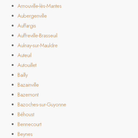
Arnouville-lès-Mantes
Aubergenville
Auffargis
Auffreville-Brasseuil
Aulnay-sur-Mauldre
Auteuil
Autouillet
Bailly
Bazainville
Bazemont
Bazoches-sur-Guyonne
Béhoust
Bennecourt
Beynes