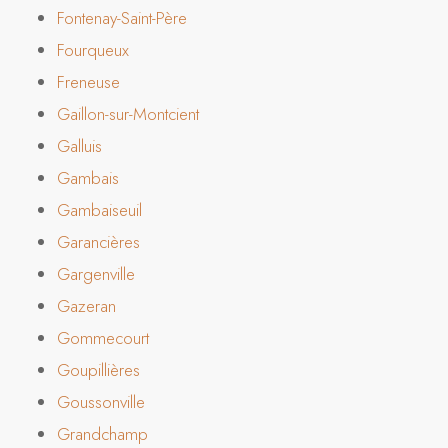
Fontenay-Saint-Père
Fourqueux
Freneuse
Gaillon-sur-Montcient
Galluis
Gambais
Gambaiseuil
Garancières
Gargenville
Gazeran
Gommecourt
Goupillières
Goussonville
Grandchamp