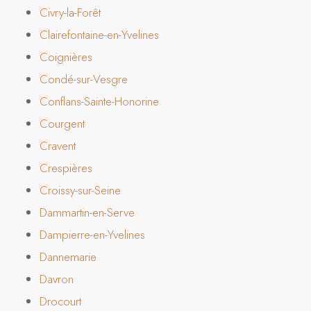
Civry-la-Forêt
Clairefontaine-en-Yvelines
Coignières
Condé-sur-Vesgre
Conflans-Sainte-Honorine
Courgent
Cravent
Crespières
Croissy-sur-Seine
Dammartin-en-Serve
Dampierre-en-Yvelines
Dannemarie
Davron
Drocourt