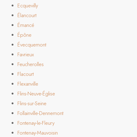
Ecquevilly
Élancourt
Émancé
Épône
Évecquemont
Favrieux
Feucherolles
Flacourt
Flexanville
Flins-Neuve-Église
Flins-sur-Seine
Follainville-Dennemont
Fontenay-le-Fleury
Fontenay-Mauvoisin