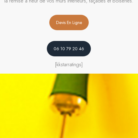
la remise à neuf de vos murs intérieurs, façades et boiseries.
Devis En Ligne
06 10 79 20 46
[kkstarratings]