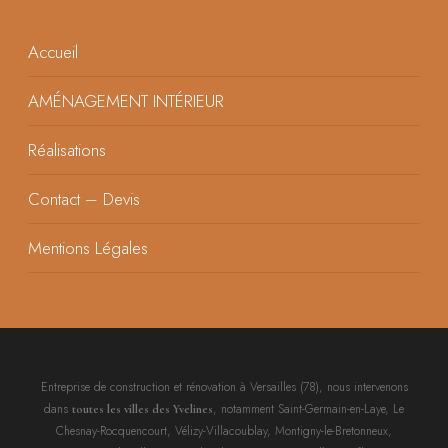
Accueil
AMÉNAGEMENT INTÉRIEUR
Réalisations
Contact – Devis
Mentions Légales
Entreprise de construction et rénovation à Versailles (78), nous intervenons
dans
, notamment Saint-Germain-en-Laye, Le
toutes les villes des Yvelines
Chesnay-Rocquencourt, Vélizy-Villacoublay, Montigny-le-Bretonneux,