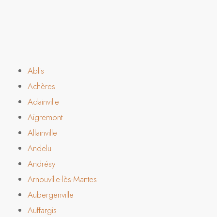
Ablis
Achères
Adainville
Aigremont
Allainville
Andelu
Andrésy
Arnouville-lès-Mantes
Aubergenville
Auffargis