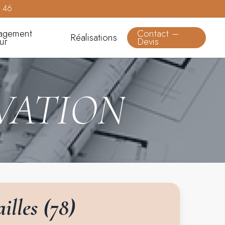
0 46
agement
Contact –
Réalisations
eur
Devis
VATION
illes
(78)