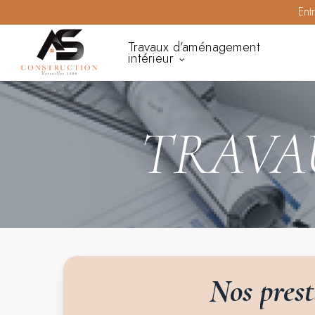
Skip
Ent
to
Travaux d’aménagement
main
intérieur
content
TRAVA
Nos
pres