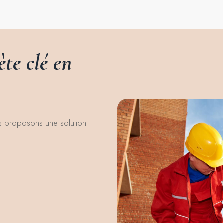
ète
clé
en
ous proposons une solution