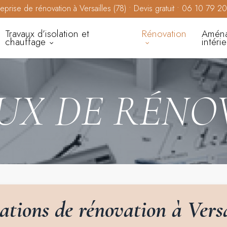
reprise de rénovation à Versailles (78) • Devis gratuit • 06 10 79 2
Travaux d’isolation et
Rénovation
Amén
chauffage
intéri
UX
DE
RÉNO
tations
de
rénovation
à
Versa