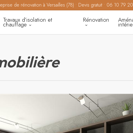
reprise de rénovation à Versailles (78) • Devis gratuit • 06 10 79 2
Travaux d’isolation et
Rénovation
Amén
chauffage
intéri
obilière