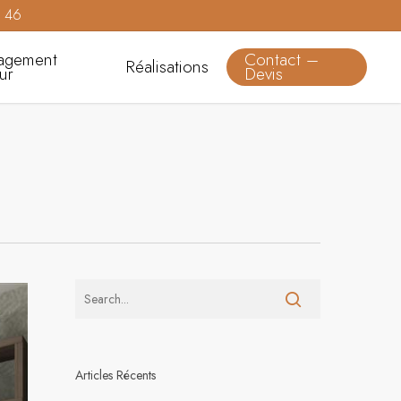
0 46
agement
Contact –
Réalisations
eur
Devis
Articles Récents