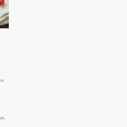
tre
ats.