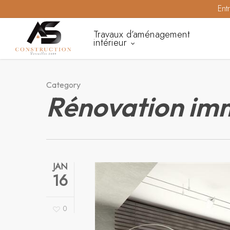
Skip
Ent
to
Travaux d’aménagement
main
intérieur
content
Category
Rénovation imm
JAN
16
0