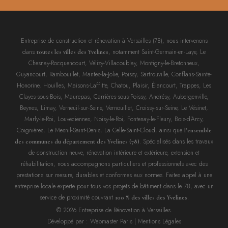
Entreprise de construction et rénovation à Versailles (78), nous intervenons
dans
, notamment Saint-Germain-en-Laye, Le
toutes les villes des Yvelines
Chesnay-Rocquencourt, Vélizy-Villacoublay, Montigny-le-Bretonneux,
Guyancourt, Rambouillet, Mantes-la-Jolie, Poissy, Sartrouville, Conflans-Sainte-
Honorine, Houilles, Maisons-Laffitte, Chatou, Plaisir, Élancourt, Trappes, Les
Clayes-sous-Bois, Maurepas, Carrières-sous-Poissy, Andrésy, Aubergenville,
Beynes, Limay, Verneuil-sur-Seine, Vernouillet, Croissy-sur-Seine, Le Vésinet,
Marly-le-Roi, Louveciennes, Noisy-le-Roi, Fontenay-le-Fleury, Bois-d’Arcy,
Coignières, Le Mesnil-Saint-Denis, La Celle-Saint-Cloud, ainsi que
l’ensemble
. Spécialisés dans les travaux
des communes du département des Yvelines (78)
de construction neuve, rénovation intérieure et extérieure, extension et
réhabilitation, nous accompagnons particuliers et professionnels avec des
prestations sur mesure, durables et conformes aux normes. Faites appel à une
entreprise locale experte pour tous vos projets de bâtiment dans le 78, avec un
service de proximité couvrant
.
100 % des villes des Yvelines
© 2026 Entreprise de Rénovation à Versailles.
Développé par :
Webmaster Paris
|
Mentions Légales