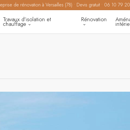
reprise de rénovation à Versailles (78) • Devis gratuit • 06 10 79 2
Travaux d’isolation et
Rénovation
Amén
chauffage
intéri