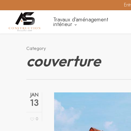
Skip
Ent
to
Travaux d’aménagement
main
intérieur
content
Category
couverture
JAN
13
0