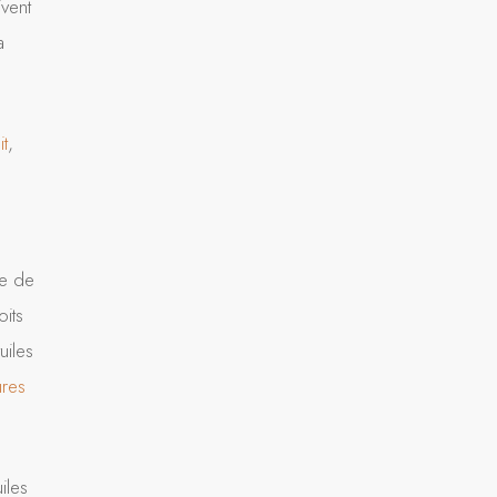
ivent
a
it
,
le de
oits
uiles
ures
iles