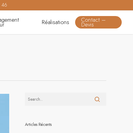
0 46
agement
Contact –
Réalisations
eur
Devis
Articles Récents