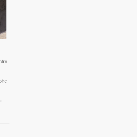
otre
otre
s.