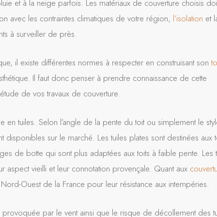
luie et à la neige parfois. Les matériaux de couverture choisis do
n avec les contraintes climatiques de votre région,
l’isolation
et l
ts à surveiller de près.
ue, il existe différentes normes à respecter en construisant son
to
sthétique. Il faut donc penser à prendre connaissance de cette
étude de vos travaux de couverture.
ée en tuiles. Selon l’angle de la pente du toit ou simplement le sty
nt disponibles sur le marché. Les tuiles plates sont destinées aux t
iges de botte qui sont plus adaptées aux toits à faible pente. Les t
ur aspect vieilli et leur connotation provençale. Quant aux
couvert
u Nord-Ouest de la France pour leur résistance aux intempéries.
n provoquée par le vent ainsi que le risque de décollement des tu