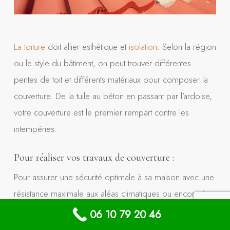
La toiture
doit allier esthétique et
isolation
. Selon la région
ou le style du bâtiment, on peut trouver différentes
pentes de toit et différents matériaux pour composer la
couverture. De la tuile au béton en passant par l’ardoise,
votre couverture est le premier rempart contre les
intempéries.
Pour réaliser vos travaux de couverture :
Pour assurer une sécurité optimale à sa maison avec une
résistance maximale aux aléas climatiques ou encore à
l’usure, il est primordial de considérer avec soin ses
06 10 79 20 46
travaux de couverture. En effet,
la toiture
de la maison est