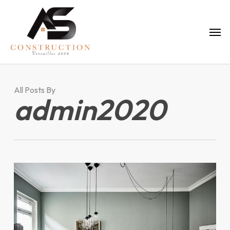
Skip
to
Menu
main
content
All Posts By
admin2020