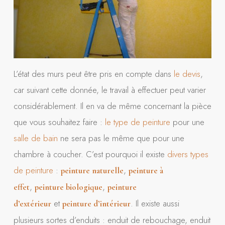
L’état des murs peut être pris en compte dans
le devis
,
car suivant cette donnée, le travail à effectuer peut varier
considérablement. Il en va de même concernant la pièce
que vous souhaitez faire :
le type de peinture
pour une
salle de bain
ne sera pas le même que pour une
chambre à coucher. C’est pourquoi il existe
divers types
de peinture
:
,
peinture naturelle
peinture à
,
,
effet
peinture biologique
peinture
et
. Il existe aussi
d’extérieur
peinture d’intérieur
plusieurs sortes d’enduits : enduit de rebouchage, enduit