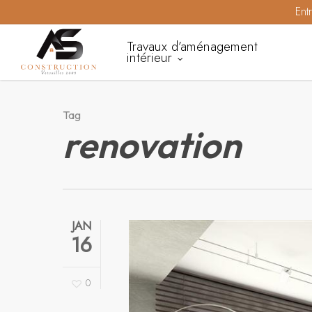
Skip
Ent
to
Travaux d’aménagement
main
intérieur
content
Tag
renovation
JAN
16
0