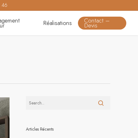
0 46
agement
Contact –
Réalisations
eur
Devis
Articles Récents