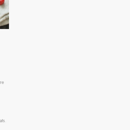
tre
ats.