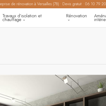
reprise de rénovation à Versailles (78) • Devis gratuit • 06 10 79 2
Travaux d’isolation et
Rénovation
Amén
chauffage
intéri