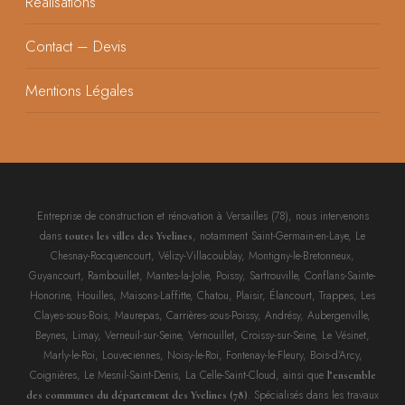
Réalisations
Contact – Devis
Mentions Légales
Entreprise de construction et rénovation à Versailles (78), nous intervenons
dans
, notamment Saint-Germain-en-Laye, Le
toutes les villes des Yvelines
Chesnay-Rocquencourt, Vélizy-Villacoublay, Montigny-le-Bretonneux,
Guyancourt, Rambouillet, Mantes-la-Jolie, Poissy, Sartrouville, Conflans-Sainte-
Honorine, Houilles, Maisons-Laffitte, Chatou, Plaisir, Élancourt, Trappes, Les
Clayes-sous-Bois, Maurepas, Carrières-sous-Poissy, Andrésy, Aubergenville,
Beynes, Limay, Verneuil-sur-Seine, Vernouillet, Croissy-sur-Seine, Le Vésinet,
Marly-le-Roi, Louveciennes, Noisy-le-Roi, Fontenay-le-Fleury, Bois-d’Arcy,
Coignières, Le Mesnil-Saint-Denis, La Celle-Saint-Cloud, ainsi que
l’ensemble
. Spécialisés dans les travaux
des communes du département des Yvelines (78)