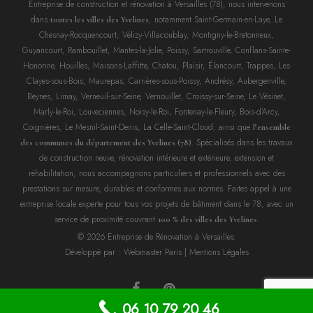
Entreprise de construction et rénovation à Versailles (78), nous intervenons
dans
, notamment Saint-Germain-en-Laye, Le
toutes les villes des Yvelines
Chesnay-Rocquencourt, Vélizy-Villacoublay, Montigny-le-Bretonneux,
Guyancourt, Rambouillet, Mantes-la-Jolie, Poissy, Sartrouville, Conflans-Sainte-
Honorine, Houilles, Maisons-Laffitte, Chatou, Plaisir, Élancourt, Trappes, Les
Clayes-sous-Bois, Maurepas, Carrières-sous-Poissy, Andrésy, Aubergenville,
Beynes, Limay, Verneuil-sur-Seine, Vernouillet, Croissy-sur-Seine, Le Vésinet,
Marly-le-Roi, Louveciennes, Noisy-le-Roi, Fontenay-le-Fleury, Bois-d’Arcy,
Coignières, Le Mesnil-Saint-Denis, La Celle-Saint-Cloud, ainsi que
l’ensemble
. Spécialisés dans les travaux
des communes du département des Yvelines (78)
de construction neuve, rénovation intérieure et extérieure, extension et
réhabilitation, nous accompagnons particuliers et professionnels avec des
prestations sur mesure, durables et conformes aux normes. Faites appel à une
entreprise locale experte pour tous vos projets de bâtiment dans le 78, avec un
service de proximité couvrant
.
100 % des villes des Yvelines
© 2026 Entreprise de Rénovation à Versailles.
Développé par :
Webmaster Paris
|
Mentions Légales
facebook
pinterest
06 10 79 20 46