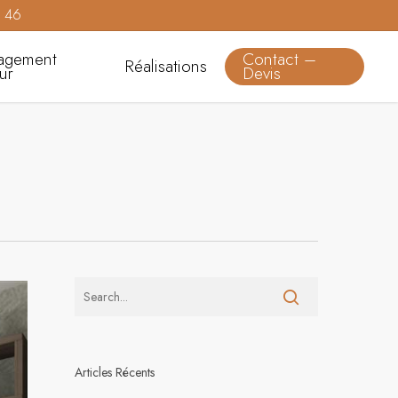
0 46
agement
Contact –
Réalisations
eur
Devis
Articles Récents