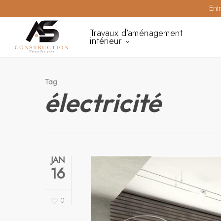
Skip
Ent
to
Travaux d’aménagement
main
intérieur
content
Tag
électricité
JAN
16
0