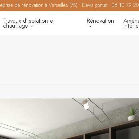
reprise de rénovation à Versailles (78) • Devis gratuit • 06 10 79 2
Travaux d’isolation et
Rénovation
Amén
chauffage
intéri