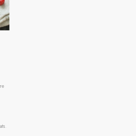
tre
ats.