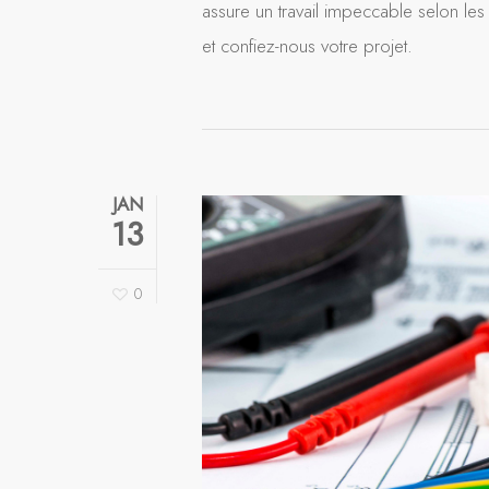
assure un travail impeccable selon les 
et confiez-nous votre projet.
JAN
13
0