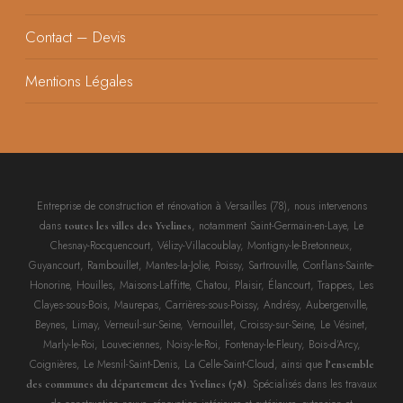
Contact – Devis
Mentions Légales
Entreprise de construction et rénovation à Versailles (78), nous intervenons
dans
, notamment Saint-Germain-en-Laye, Le
toutes les villes des Yvelines
Chesnay-Rocquencourt, Vélizy-Villacoublay, Montigny-le-Bretonneux,
Guyancourt, Rambouillet, Mantes-la-Jolie, Poissy, Sartrouville, Conflans-Sainte-
Honorine, Houilles, Maisons-Laffitte, Chatou, Plaisir, Élancourt, Trappes, Les
Clayes-sous-Bois, Maurepas, Carrières-sous-Poissy, Andrésy, Aubergenville,
Beynes, Limay, Verneuil-sur-Seine, Vernouillet, Croissy-sur-Seine, Le Vésinet,
Marly-le-Roi, Louveciennes, Noisy-le-Roi, Fontenay-le-Fleury, Bois-d’Arcy,
Coignières, Le Mesnil-Saint-Denis, La Celle-Saint-Cloud, ainsi que
l’ensemble
. Spécialisés dans les travaux
des communes du département des Yvelines (78)