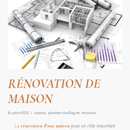
RÉNOVATION DE
MAISON
By
admin2020
isolation
,
plombier-chauffagiste
,
rénovation
La
joue un rôle important
rénovation d’une maison