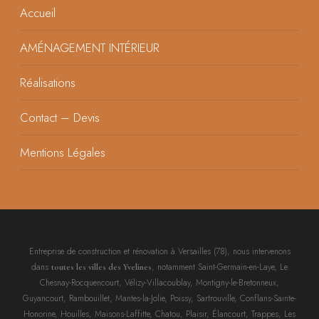
Accueil
AMÉNAGEMENT INTÉRIEUR
Réalisations
Contact – Devis
Mentions Légales
Entreprise de construction et rénovation à Versailles (78), nous intervenons
dans
, notamment Saint-Germain-en-Laye, Le
toutes les villes des Yvelines
Chesnay-Rocquencourt, Vélizy-Villacoublay, Montigny-le-Bretonneux,
Guyancourt, Rambouillet, Mantes-la-Jolie, Poissy, Sartrouville, Conflans-Sainte-
Honorine, Houilles, Maisons-Laffitte, Chatou, Plaisir, Élancourt, Trappes, Les