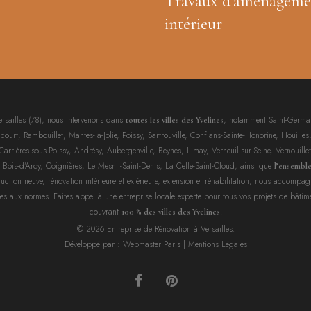
Travaux d’aménageme
intérieur
ersailles (78), nous intervenons dans
, notamment Saint-Germai
toutes les villes des Yvelines
urt, Rambouillet, Mantes-la-Jolie, Poissy, Sartrouville, Conflans-Sainte-Honorine, Houilles,
rières-sous-Poissy, Andrésy, Aubergenville, Beynes, Limay, Verneuil-sur-Seine, Vernouillet,
, Bois-d’Arcy, Coignières, Le Mesnil-Saint-Denis, La Celle-Saint-Cloud, ainsi que
l’ensembl
uction neuve, rénovation intérieure et extérieure, extension et réhabilitation, nous accompa
es aux normes. Faites appel à une entreprise locale experte pour tous vos projets de bâtim
couvrant
.
100 % des villes des Yvelines
© 2026 Entreprise de Rénovation à Versailles.
Développé par :
Webmaster Paris
|
Mentions Légales
facebook
pinterest