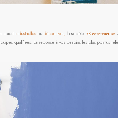
les soient
industrielles
ou
décoratives,
la société
v
AS
construction
uipes qualifiées. La réponse à vos besoins les plus pointus relè