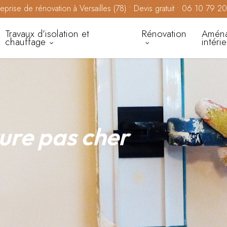
reprise de rénovation à Versailles (78) • Devis gratuit • 06 10 79 2
Travaux d’isolation et
Rénovation
Amén
chauffage
intéri
ure pas cher