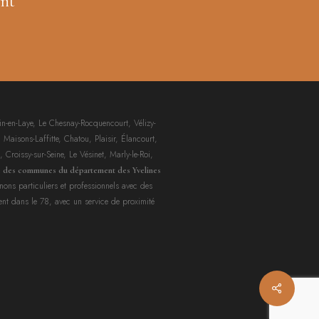
nt
n-en-Laye, Le Chesnay-Rocquencourt, Vélizy-
 Maisons-Laffitte, Chatou, Plaisir, Élancourt,
 Croissy-sur-Seine, Le Vésinet, Marly-le-Roi,
e des communes du département des Yvelines
gnons particuliers et professionnels avec des
ent dans le 78, avec un service de proximité
Share