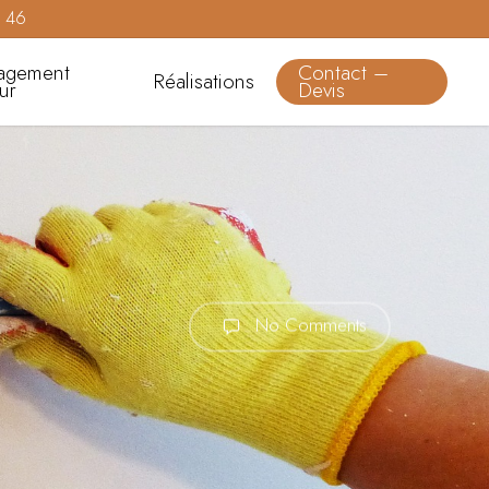
0 46
agement
Contact –
Réalisations
eur
Devis
No Comments