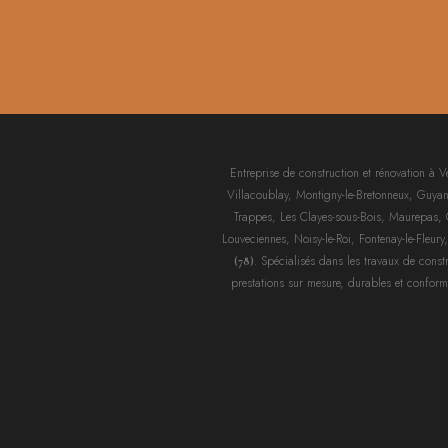
Entreprise de construction et rénovation à V
Villacoublay, Montigny-le-Bretonneux, Guyanco
Trappes, Les Clayes-sous-Bois, Maurepas, Car
Louveciennes, Noisy-le-Roi, Fontenay-le-Fleury
. Spécialisés dans les travaux de constr
(78)
prestations sur mesure, durables et conform