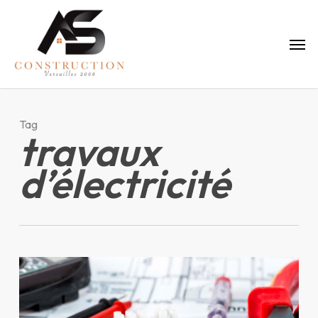
Skip
to
Menu
main
content
Tag
travaux
d’électricité