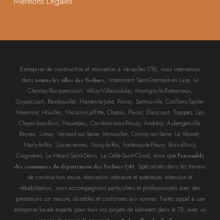
Mentions Légales
Entreprise de construction et rénovation à Versailles (78), nous intervenons
dans
, notamment Saint-Germain-en-Laye, Le
toutes les villes des Yvelines
Chesnay-Rocquencourt, Vélizy-Villacoublay, Montigny-le-Bretonneux,
Guyancourt, Rambouillet, Mantes-la-Jolie, Poissy, Sartrouville, Conflans-Sainte-
Honorine, Houilles, Maisons-Laffitte, Chatou, Plaisir, Élancourt, Trappes, Les
Clayes-sous-Bois, Maurepas, Carrières-sous-Poissy, Andrésy, Aubergenville,
Beynes, Limay, Verneuil-sur-Seine, Vernouillet, Croissy-sur-Seine, Le Vésinet,
Marly-le-Roi, Louveciennes, Noisy-le-Roi, Fontenay-le-Fleury, Bois-d’Arcy,
Coignières, Le Mesnil-Saint-Denis, La Celle-Saint-Cloud, ainsi que
l’ensemble
. Spécialisés dans les travaux
des communes du département des Yvelines (78)
de construction neuve, rénovation intérieure et extérieure, extension et
réhabilitation, nous accompagnons particuliers et professionnels avec des
prestations sur mesure, durables et conformes aux normes. Faites appel à une
entreprise locale experte pour tous vos projets de bâtiment dans le 78, avec un