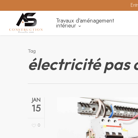
Skip
Ent
to
Travaux d’aménagement
main
intérieur
content
Tag
électricité pas 
JAN
15
0