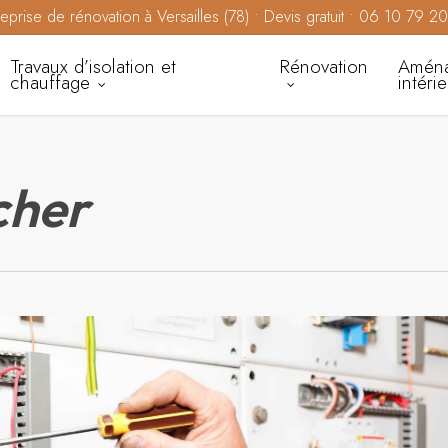
reprise de rénovation à Versailles (78) • Devis gratuit • 06 10 79 2
Travaux d’isolation et
Rénovation
Amén
chauffage
intéri
cher