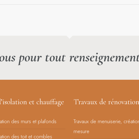
ous pour tout renseignemen
’isolation et chauffage
Travaux de rénovatio
lation des murs et plafonds
Travaux de menuiserie, créatio
mesure
lation des toit et combles