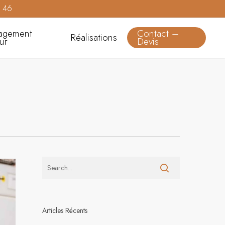
0 46
agement
Contact –
Réalisations
eur
Devis
Articles Récents