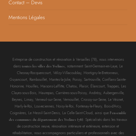
Contact – Devis
Mentions Légales
Entreprise de construction et rénovation à Versailles (78), nous intervenons
dans
, notamment Saint-Germain-en-Laye, Le
toutes les villes des Yvelines
Chesnay-Rocquencourt, Vélizy-Villacoublay, Montigny-le-Bretonneux,
Guyancourt, Rambouillet, Mantes-la-Jolie, Poissy, Sartrouville, Conflans-Sainte-
Honorine, Houilles, Maisons-Laffitte, Chatou, Plaisir, Élancourt, Trappes, Les
Clayes-sous-Bois, Maurepas, Carrières-sous-Poissy, Andrésy, Aubergenville,
Beynes, Limay, Verneuil-sur-Seine, Vernouillet, Croissy-sur-Seine, Le Vésinet,
Marly-le-Roi, Louveciennes, Noisy-le-Roi, Fontenay-le-Fleury, Bois-d’Arcy,
Coignières, Le Mesnil-Saint-Denis, La Celle-Saint-Cloud, ainsi que
l’ensemble
. Spécialisés dans les travaux
des communes du département des Yvelines (78)
de construction neuve, rénovation intérieure et extérieure, extension et
réhabilitation, nous accompagnons particuliers et professionnels avec des