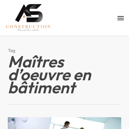
Skip
to
Menu
main
content
Tag
Maîtres
d’oeuvre en
bâtiment