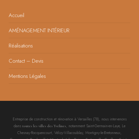
Accueil
AMÉNAGEMENT INTÉRIEUR
Réalisations
Contact – Devis
Mentions Légales
Entreprise de construction et rénovation à Versailles (78), nous intervenons
dans
, notamment Saint-Germain-en-Laye, Le
toutes les villes des Yvelines
Chesnay-Rocquencourt, Vélizy-Villacoublay, Montigny-le-Bretonneux,