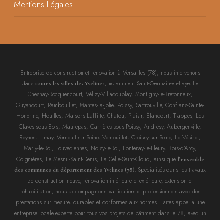
Mentions Légales
Entreprise de construction et rénovation à Versailles (78), nous intervenons
dans
, notamment Saint-Germain-en-Laye, Le
toutes les villes des Yvelines
Chesnay-Rocquencourt, Vélizy-Villacoublay, Montigny-le-Bretonneux,
Guyancourt, Rambouillet, Mantes-la-Jolie, Poissy, Sartrouville, Conflans-Sainte-
Honorine, Houilles, Maisons-Laffitte, Chatou, Plaisir, Élancourt, Trappes, Les
Clayes-sous-Bois, Maurepas, Carrières-sous-Poissy, Andrésy, Aubergenville,
Beynes, Limay, Verneuil-sur-Seine, Vernouillet, Croissy-sur-Seine, Le Vésinet,
Marly-le-Roi, Louveciennes, Noisy-le-Roi, Fontenay-le-Fleury, Bois-d’Arcy,
Coignières, Le Mesnil-Saint-Denis, La Celle-Saint-Cloud, ainsi que
l’ensemble
. Spécialisés dans les travaux
des communes du département des Yvelines (78)
de construction neuve, rénovation intérieure et extérieure, extension et
réhabilitation, nous accompagnons particuliers et professionnels avec des
prestations sur mesure, durables et conformes aux normes. Faites appel à une
entreprise locale experte pour tous vos projets de bâtiment dans le 78, avec un