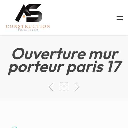
Skip
to
Menu
main
content
Ouverture mur
porteur paris 17