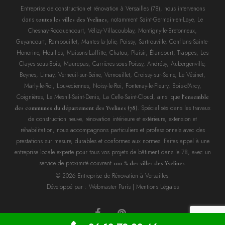
Entreprise de construction et rénovation à Versailles (78), nous intervenons
dans
, notamment Saint-Germain-en-Laye, Le
toutes les villes des Yvelines
Chesnay-Rocquencourt, Vélizy-Villacoublay, Montigny-le-Bretonneux,
Guyancourt, Rambouillet, Mantes-la-Jolie, Poissy, Sartrouville, Conflans-Sainte-
Honorine, Houilles, Maisons-Laffitte, Chatou, Plaisir, Élancourt, Trappes, Les
Clayes-sous-Bois, Maurepas, Carrières-sous-Poissy, Andrésy, Aubergenville,
Beynes, Limay, Verneuil-sur-Seine, Vernouillet, Croissy-sur-Seine, Le Vésinet,
Marly-le-Roi, Louveciennes, Noisy-le-Roi, Fontenay-le-Fleury, Bois-d’Arcy,
Coignières, Le Mesnil-Saint-Denis, La Celle-Saint-Cloud, ainsi que
l’ensemble
. Spécialisés dans les travaux
des communes du département des Yvelines (78)
de construction neuve, rénovation intérieure et extérieure, extension et
réhabilitation, nous accompagnons particuliers et professionnels avec des
prestations sur mesure, durables et conformes aux normes. Faites appel à une
entreprise locale experte pour tous vos projets de bâtiment dans le 78, avec un
service de proximité couvrant
.
100 % des villes des Yvelines
© 2026 Entreprise de Rénovation à Versailles.
Développé par :
Webmaster Paris
|
Mentions Légales
facebook
pinterest