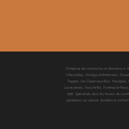
Entreprise de construction et rénovation à V
Villacoublay, Montigny-le-Bretonneux, Guyanco
Trappes, Les Clayes-sous-Bois, Maurepas, Car
Louveciennes, Noisy-le-Roi, Fontenay-le-Fleury
. Spécialisés dans les travaux de constr
(78)
prestations sur mesure, durables et conform