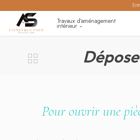
Skip
Ent
to
Travaux d’aménagement
main
intérieur
content
Dépose 
Pour ouvrir une pièc