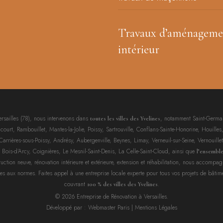
Travaux d’aménageme
intérieur
ersailles (78), nous intervenons dans
, notamment Saint-Germai
toutes les villes des Yvelines
urt, Rambouillet, Mantes-la-Jolie, Poissy, Sartrouville, Conflans-Sainte-Honorine, Houilles,
rières-sous-Poissy, Andrésy, Aubergenville, Beynes, Limay, Verneuil-sur-Seine, Vernouillet,
, Bois-d’Arcy, Coignières, Le Mesnil-Saint-Denis, La Celle-Saint-Cloud, ainsi que
l’ensembl
uction neuve, rénovation intérieure et extérieure, extension et réhabilitation, nous accompa
es aux normes. Faites appel à une entreprise locale experte pour tous vos projets de bâtim
couvrant
.
100 % des villes des Yvelines
© 2026 Entreprise de Rénovation à Versailles.
Développé par :
Webmaster Paris
|
Mentions Légales