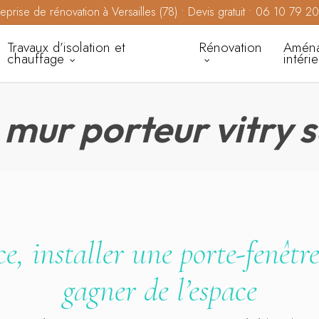
reprise de rénovation à Versailles (78) • Devis gratuit • 06 10 79 2
Travaux d’isolation et
Rénovation
Amén
chauffage
intéri
mur porteur vitry s
e, installer une porte-fenêt
gagner de l’espace