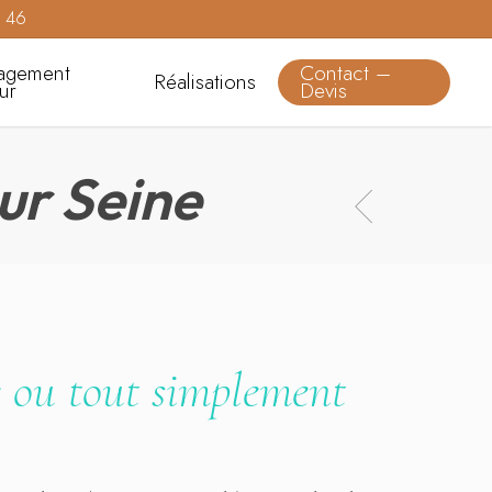
0 46
agement
Contact –
Réalisations
eur
Devis
ur Seine
re ou tout simplement