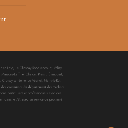
nt
n-en-Laye, Le Chesnay-Rocquencourt, Vélizy-
 Maisons-Laffitte, Chatou, Plaisir, Élancourt,
 Croissy-sur-Seine, Le Vésinet, Marly-le-Roi,
e des communes du département des Yvelines
gnons particuliers et professionnels avec des
ent dans le 78, avec un service de proximité